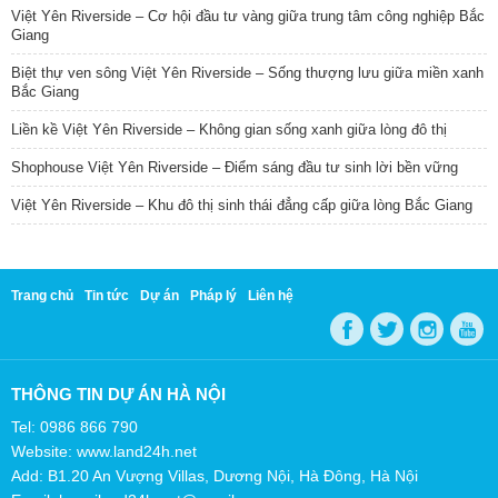
Việt Yên Riverside – Cơ hội đầu tư vàng giữa trung tâm công nghiệp Bắc
Giang
Biệt thự ven sông Việt Yên Riverside – Sống thượng lưu giữa miền xanh
Bắc Giang
Liền kề Việt Yên Riverside – Không gian sống xanh giữa lòng đô thị
Shophouse Việt Yên Riverside – Điểm sáng đầu tư sinh lời bền vững
Việt Yên Riverside – Khu đô thị sinh thái đẳng cấp giữa lòng Bắc Giang
Trang chủ
Tin tức
Dự án
Pháp lý
Liên hệ
THÔNG TIN DỰ ÁN HÀ NỘI
Tel: 0986 866 790
Website: www.land24h.net
Add: B1.20 An Vượng Villas, Dương Nội, Hà Đông, Hà Nội