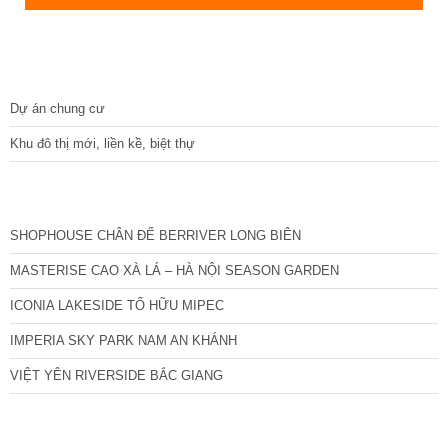
DỰ ÁN
Dự án chung cư
Khu đô thị mới, liền kề, biệt thự
CÁC DỰ ÁN MỚI NHẤT
SHOPHOUSE CHÂN ĐẾ BERRIVER LONG BIÊN
MASTERISE CAO XÀ LÁ – HÀ NỘI SEASON GARDEN
ICONIA LAKESIDE TỐ HỮU MIPEC
IMPERIA SKY PARK NAM AN KHÁNH
VIỆT YÊN RIVERSIDE BẮC GIANG
TIN NỔI BẬT