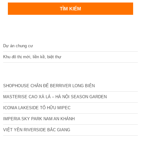
DỰ ÁN
Dự án chung cư
Khu đô thị mới, liền kề, biệt thự
CÁC DỰ ÁN MỚI NHẤT
SHOPHOUSE CHÂN ĐẾ BERRIVER LONG BIÊN
MASTERISE CAO XÀ LÁ – HÀ NỘI SEASON GARDEN
ICONIA LAKESIDE TỐ HỮU MIPEC
IMPERIA SKY PARK NAM AN KHÁNH
VIỆT YÊN RIVERSIDE BẮC GIANG