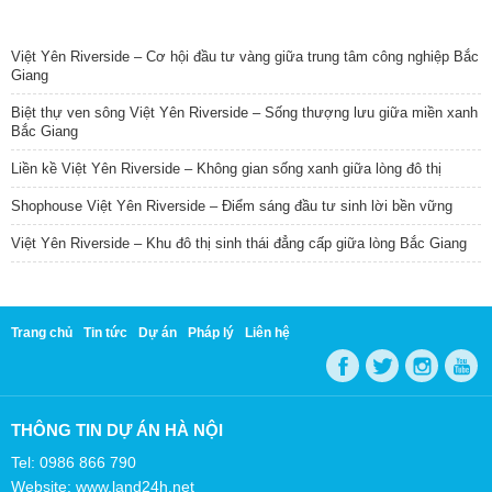
TIN NỔI BẬT
Việt Yên Riverside – Cơ hội đầu tư vàng giữa trung tâm công nghiệp Bắc
Giang
Biệt thự ven sông Việt Yên Riverside – Sống thượng lưu giữa miền xanh
Bắc Giang
Liền kề Việt Yên Riverside – Không gian sống xanh giữa lòng đô thị
Shophouse Việt Yên Riverside – Điểm sáng đầu tư sinh lời bền vững
Việt Yên Riverside – Khu đô thị sinh thái đẳng cấp giữa lòng Bắc Giang
Trang chủ
Tin tức
Dự án
Pháp lý
Liên hệ
THÔNG TIN DỰ ÁN HÀ NỘI
Tel: 0986 866 790
Website: www.land24h.net