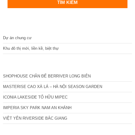
DỰ ÁN
Dự án chung cư
Khu đô thị mới, liền kề, biệt thự
CÁC DỰ ÁN MỚI NHẤT
SHOPHOUSE CHÂN ĐẾ BERRIVER LONG BIÊN
MASTERISE CAO XÀ LÁ – HÀ NỘI SEASON GARDEN
ICONIA LAKESIDE TỐ HỮU MIPEC
IMPERIA SKY PARK NAM AN KHÁNH
VIỆT YÊN RIVERSIDE BẮC GIANG
TIN NỔI BẬT