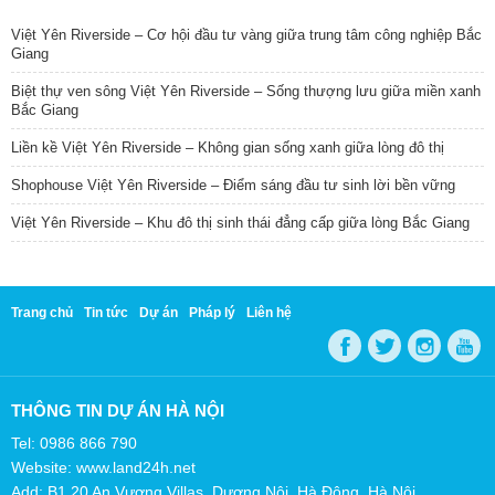
Việt Yên Riverside – Cơ hội đầu tư vàng giữa trung tâm công nghiệp Bắc
Giang
Biệt thự ven sông Việt Yên Riverside – Sống thượng lưu giữa miền xanh
Bắc Giang
Liền kề Việt Yên Riverside – Không gian sống xanh giữa lòng đô thị
Shophouse Việt Yên Riverside – Điểm sáng đầu tư sinh lời bền vững
Việt Yên Riverside – Khu đô thị sinh thái đẳng cấp giữa lòng Bắc Giang
Trang chủ
Tin tức
Dự án
Pháp lý
Liên hệ
THÔNG TIN DỰ ÁN HÀ NỘI
Tel: 0986 866 790
Website: www.land24h.net
Add: B1.20 An Vượng Villas, Dương Nội, Hà Đông, Hà Nội