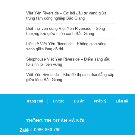
TIN NỔI BẬT
Việt Yên Riverside – Cơ hội đầu tư vàng giữa
trung tâm công nghiệp Bắc Giang
Biệt thự ven sông Việt Yên Riverside – Sống
thượng lưu giữa miền xanh Bắc Giang
Liền kề Việt Yên Riverside – Không gian sống
xanh giữa lòng đô thị
Shophouse Việt Yên Riverside – Điểm sáng đầu
tư sinh lời bền vững
Việt Yên Riverside – Khu đô thị sinh thái đẳng cấp
giữa lòng Bắc Giang
Trang chủ
Tin tức
Dự án
Pháp lý
Liên hệ
THÔNG TIN DỰ ÁN HÀ NỘI
Tel: 0986 866 790
Zalo