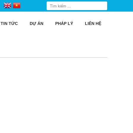
TIN TỨC
DỰ ÁN
PHÁP LÝ
LIÊN HỆ