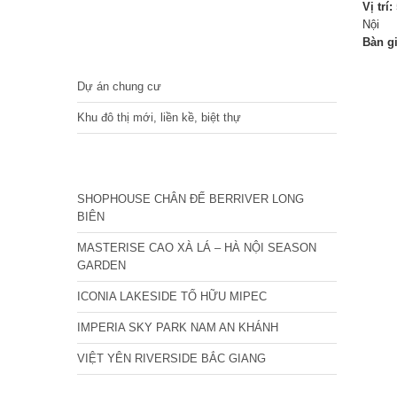
Vị trí:
Nội
Bàn g
DỰ ÁN
Dự án chung cư
Khu đô thị mới, liền kề, biệt thự
CÁC DỰ ÁN MỚI NHẤT
SHOPHOUSE CHÂN ĐẾ BERRIVER LONG
BIÊN
MASTERISE CAO XÀ LÁ – HÀ NỘI SEASON
GARDEN
ICONIA LAKESIDE TỐ HỮU MIPEC
IMPERIA SKY PARK NAM AN KHÁNH
VIỆT YÊN RIVERSIDE BẮC GIANG