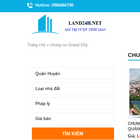
Hotline: 0986866790
Trang chủ
»
chung cư Grand City
CHU
TÌM KIẾM
CHUN
QUẢN
Giá:
L