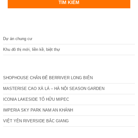
DỰ ÁN
Dự án chung cư
Khu đô thị mới, liền kề, biệt thự
CÁC DỰ ÁN MỚI NHẤT
SHOPHOUSE CHÂN ĐẾ BERRIVER LONG BIÊN
MASTERISE CAO XÀ LÁ – HÀ NỘI SEASON GARDEN
ICONIA LAKESIDE TỐ HỮU MIPEC
IMPERIA SKY PARK NAM AN KHÁNH
VIỆT YÊN RIVERSIDE BẮC GIANG
TIN NỔI BẬT