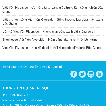
Việt Yên Riverside – Cơ hội đầu tư vàng giữa trung tâm công nghiệp Bắc
Giang
Biệt thự ven sông Việt Yên Riverside – Sống thượng lưu giữa miền xanh
Bắc Giang
Liền kề Việt Yên Riverside – Không gian sống xanh giữa lòng đô thị
Shophouse Việt Yên Riverside – Điểm sáng đầu tư sinh lời bền vững
Việt Yên Riverside – Khu đô thị sinh thái đẳng cấp giữa lòng Bắc Giang
Trang chủ
Tin tức
Dự án
Pháp lý
Liên hệ
THÔNG TIN DỰ ÁN HÀ NỘI
Tel: 0986 866 790
Website: www.land24h.net
Add: B1.20 An Vượng Villas, Dương Nội, Hà Đông, Hà Nội