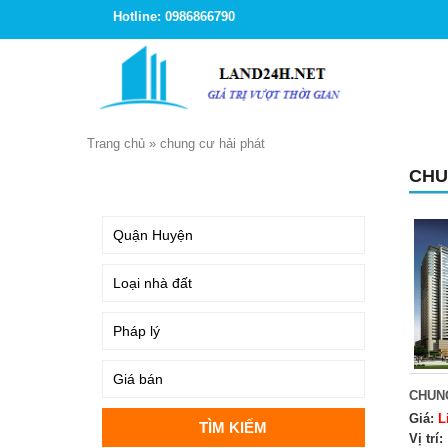
Hotline: 0986866790
Trang chủ
»
chung cư hải phát
CHU
TÌM KIẾM
CHUN
Giá:
L
Vị trí: