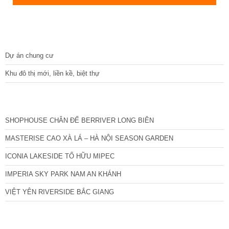
DỰ ÁN
Dự án chung cư
Khu đô thị mới, liền kề, biệt thự
CÁC DỰ ÁN MỚI NHẤT
SHOPHOUSE CHÂN ĐẾ BERRIVER LONG BIÊN
MASTERISE CAO XÀ LÁ – HÀ NỘI SEASON GARDEN
ICONIA LAKESIDE TỐ HỮU MIPEC
IMPERIA SKY PARK NAM AN KHÁNH
VIỆT YÊN RIVERSIDE BẮC GIANG
TIN NỔI BẬT