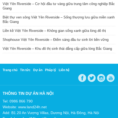
Việt Yên Riverside – Cơ hội đầu tư vàng giữa trung tâm công nghiệp Bắc
Giang
Biệt thự ven sông Việt Yên Riverside – Sống thượng lưu giữa miền xanh
Bắc Giang
Liền kề Việt Yên Riverside – Không gian sống xanh giữa lòng đô thị
Shophouse Việt Yên Riverside – Điểm sáng đầu tư sinh lời bền vững
Việt Yên Riverside – Khu đô thị sinh thái đẳng cấp giữa lòng Bắc Giang
Trang chủ
Tin tức
Dự án
Pháp lý
Liên hệ
THÔNG TIN DỰ ÁN HÀ NỘI
Tel: 0986 866 790
Website: www.land24h.net
Add: B1.20 An Vượng Villas, Dương Nội, Hà Đông, Hà Nội