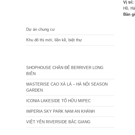
Vị trí:
Hồ, Hà
Bàn g
DỰ ÁN
Dự án chung cư
Khu đô thị mới, liền kề, biệt thự
CÁC DỰ ÁN MỚI NHẤT
SHOPHOUSE CHÂN ĐẾ BERRIVER LONG
BIÊN
MASTERISE CAO XÀ LÁ – HÀ NỘI SEASON
GARDEN
ICONIA LAKESIDE TỐ HỮU MIPEC
IMPERIA SKY PARK NAM AN KHÁNH
VIỆT YÊN RIVERSIDE BẮC GIANG