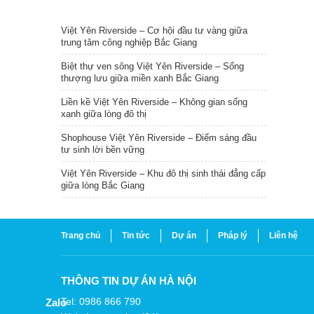
TIN NỔI BẬT
Việt Yên Riverside – Cơ hội đầu tư vàng giữa
trung tâm công nghiệp Bắc Giang
Biệt thự ven sông Việt Yên Riverside – Sống
thượng lưu giữa miền xanh Bắc Giang
Liền kề Việt Yên Riverside – Không gian sống
xanh giữa lòng đô thị
Shophouse Việt Yên Riverside – Điểm sáng đầu
tư sinh lời bền vững
Việt Yên Riverside – Khu đô thị sinh thái đẳng cấp
giữa lòng Bắc Giang
Trang chủ
Tin tức
Dự án
Pháp lý
Liên hệ
THÔNG TIN DỰ ÁN HÀ NỘI
Tel: 0986 866 790
Zalo