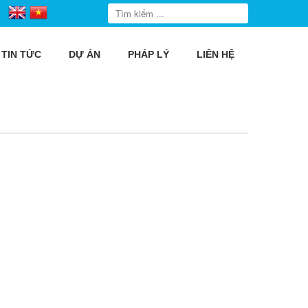
TIN TỨC
DỰ ÁN
PHÁP LÝ
LIÊN HỆ