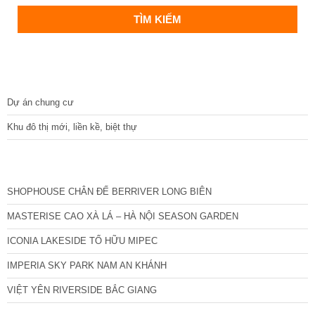
DỰ ÁN
Dự án chung cư
Khu đô thị mới, liền kề, biệt thự
CÁC DỰ ÁN MỚI NHẤT
SHOPHOUSE CHÂN ĐẾ BERRIVER LONG BIÊN
MASTERISE CAO XÀ LÁ – HÀ NỘI SEASON GARDEN
ICONIA LAKESIDE TỐ HỮU MIPEC
IMPERIA SKY PARK NAM AN KHÁNH
VIỆT YÊN RIVERSIDE BẮC GIANG