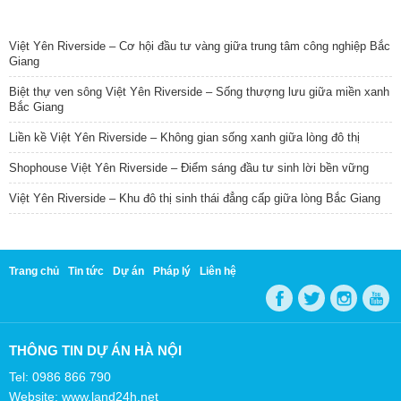
TIN NỔI BẬT
Việt Yên Riverside – Cơ hội đầu tư vàng giữa trung tâm công nghiệp Bắc
Giang
Biệt thự ven sông Việt Yên Riverside – Sống thượng lưu giữa miền xanh
Bắc Giang
Liền kề Việt Yên Riverside – Không gian sống xanh giữa lòng đô thị
Shophouse Việt Yên Riverside – Điểm sáng đầu tư sinh lời bền vững
Việt Yên Riverside – Khu đô thị sinh thái đẳng cấp giữa lòng Bắc Giang
Trang chủ
Tin tức
Dự án
Pháp lý
Liên hệ
THÔNG TIN DỰ ÁN HÀ NỘI
Tel: 0986 866 790
Website: www.land24h.net