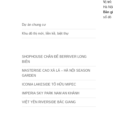
Vị trí:
Hà Nội
Bàn g
DỰ ÁN
sổ đỏ
Dự án chung cư
Khu đô thị mới, liền kề, biệt thự
CÁC DỰ ÁN MỚI NHẤT
SHOPHOUSE CHÂN ĐẾ BERRIVER LONG
BIÊN
MASTERISE CAO XÀ LÁ – HÀ NỘI SEASON
GARDEN
ICONIA LAKESIDE TỐ HỮU MIPEC
IMPERIA SKY PARK NAM AN KHÁNH
VIỆT YÊN RIVERSIDE BẮC GIANG
Zalo