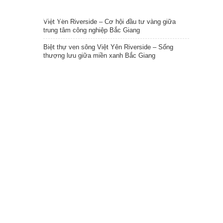
TIN NỔI BẬT
Facebook
Việt Yên Riverside – Cơ hội đầu tư vàng giữa
trung tâm công nghiệp Bắc Giang
0986866790
Biệt thự ven sông Việt Yên Riverside – Sống
thượng lưu giữa miền xanh Bắc Giang
Liền kề Việt Yên Riverside – Không gian sống
xanh giữa lòng đô thị
Shophouse Việt Yên Riverside – Điểm sáng đầu
tư sinh lời bền vững
Việt Yên Riverside – Khu đô thị sinh thái đẳng cấp
giữa lòng Bắc Giang
Trang chủ
Tin tức
Dự án
Pháp lý
Liên hệ
THÔNG TIN DỰ ÁN HÀ NỘI
Tel: 0986 866 790