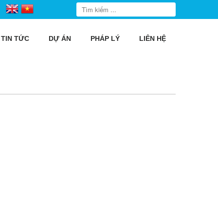
TIN TỨC
DỰ ÁN
PHÁP LÝ
LIÊN HỆ