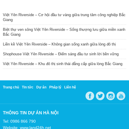
TIN NỔI BẬT
Việt Yên Riverside – Cơ hội đầu tư vàng giữa trung tâm công nghiệp Bắc
Giang
Biệt thự ven sông Việt Yên Riverside – Sống thượng lưu giữa miền xanh
Bắc Giang
Liền kề Việt Yên Riverside – Không gian sống xanh giữa lòng đô thị
Shophouse Việt Yên Riverside – Điểm sáng đầu tư sinh lời bền vững
Việt Yên Riverside – Khu đô thị sinh thái đẳng cấp giữa lòng Bắc Giang
Trang chủ
Tin tức
Dự án
Pháp lý
Liên hệ
THÔNG TIN DỰ ÁN HÀ NỘI
Tel: 0986 866 790
Website: www.land24h.net