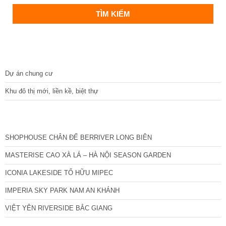
DỰ ÁN
Dự án chung cư
Khu đô thị mới, liền kề, biệt thự
CÁC DỰ ÁN MỚI NHẤT
SHOPHOUSE CHÂN ĐẾ BERRIVER LONG BIÊN
MASTERISE CAO XÀ LÁ – HÀ NỘI SEASON GARDEN
ICONIA LAKESIDE TỐ HỮU MIPEC
IMPERIA SKY PARK NAM AN KHÁNH
VIỆT YÊN RIVERSIDE BẮC GIANG