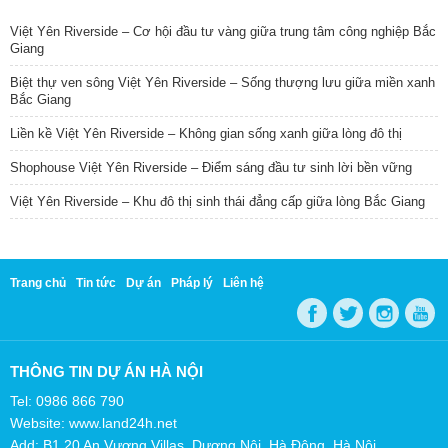
Việt Yên Riverside – Cơ hội đầu tư vàng giữa trung tâm công nghiệp Bắc
Giang
Biệt thự ven sông Việt Yên Riverside – Sống thượng lưu giữa miền xanh
Bắc Giang
Liền kề Việt Yên Riverside – Không gian sống xanh giữa lòng đô thị
Shophouse Việt Yên Riverside – Điểm sáng đầu tư sinh lời bền vững
Việt Yên Riverside – Khu đô thị sinh thái đẳng cấp giữa lòng Bắc Giang
Trang chủ
Tin tức
Dự án
Pháp lý
Liên hệ
THÔNG TIN DỰ ÁN HÀ NỘI
Tel: 0986 866 790
Website: www.land24h.net
Add: B1.20 An Vượng Villas, Dương Nội, Hà Đông, Hà Nội