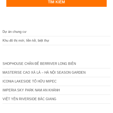
DỰ ÁN
Dự án chung cư
Khu đô thị mới, liền kề, biệt thự
CÁC DỰ ÁN MỚI NHẤT
SHOPHOUSE CHÂN ĐẾ BERRIVER LONG BIÊN
MASTERISE CAO XÀ LÁ – HÀ NỘI SEASON GARDEN
ICONIA LAKESIDE TỐ HỮU MIPEC
IMPERIA SKY PARK NAM AN KHÁNH
VIỆT YÊN RIVERSIDE BẮC GIANG
TIN NỔI BẬT