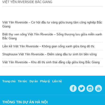
VIỆT YÊN RIVERSIDE BẮC GIANG
TIN NỔI BẬT
Việt Yên Riverside – Cơ hội đầu tư vàng giữa trung tâm công nghiệp Bắc
Giang
Biệt thự ven sông Việt Yên Riverside – Sống thượng lưu giữa miền xanh
Bắc Giang
Liền kề Việt Yên Riverside – Không gian sống xanh giữa lòng đô thị
Shophouse Việt Yên Riverside – Điểm sáng đầu tư sinh lời bền vững
Việt Yên Riverside – Khu đô thị sinh thái đẳng cấp giữa lòng Bắc Giang
Trang chủ
Tin tức
Dự án
Pháp lý
Liên hệ
THÔNG TIN DỰ ÁN HÀ NỘI