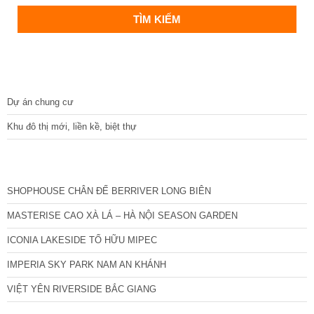
DỰ ÁN
Dự án chung cư
Khu đô thị mới, liền kề, biệt thự
CÁC DỰ ÁN MỚI NHẤT
SHOPHOUSE CHÂN ĐẾ BERRIVER LONG BIÊN
MASTERISE CAO XÀ LÁ – HÀ NỘI SEASON GARDEN
ICONIA LAKESIDE TỐ HỮU MIPEC
IMPERIA SKY PARK NAM AN KHÁNH
VIỆT YÊN RIVERSIDE BẮC GIANG