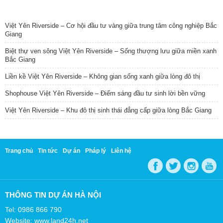
TIN NỔI BẬT
Việt Yên Riverside – Cơ hội đầu tư vàng giữa trung tâm công nghiệp Bắc
Giang
Biệt thự ven sông Việt Yên Riverside – Sống thượng lưu giữa miền xanh
Bắc Giang
Liền kề Việt Yên Riverside – Không gian sống xanh giữa lòng đô thị
Shophouse Việt Yên Riverside – Điểm sáng đầu tư sinh lời bền vững
Việt Yên Riverside – Khu đô thị sinh thái đẳng cấp giữa lòng Bắc Giang
Trang chủ
Tin tức
Dự án
Pháp lý
Liên hệ
THÔNG TIN DỰ ÁN HÀ NỘI
Tel: 0986 866 790
Website: www.land24h.net