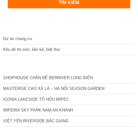
DỰ ÁN
Dự án chung cư
Khu đô thị mới, liền kề, biệt thự
CÁC DỰ ÁN MỚI NHẤT
SHOPHOUSE CHÂN ĐẾ BERRIVER LONG BIÊN
MASTERISE CAO XÀ LÁ – HÀ NỘI SEASON GARDEN
ICONIA LAKESIDE TỐ HỮU MIPEC
IMPERIA SKY PARK NAM AN KHÁNH
VIỆT YÊN RIVERSIDE BẮC GIANG
TIN NỔI BẬT