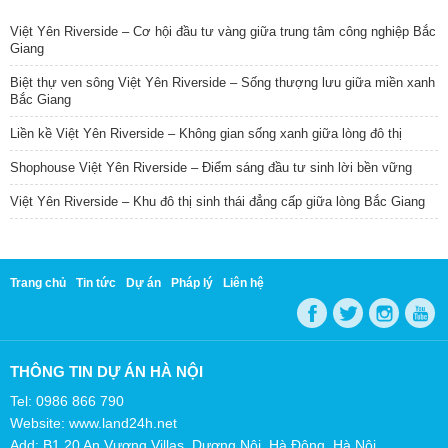
Việt Yên Riverside – Cơ hội đầu tư vàng giữa trung tâm công nghiệp Bắc
Giang
Biệt thự ven sông Việt Yên Riverside – Sống thượng lưu giữa miền xanh
Bắc Giang
Liền kề Việt Yên Riverside – Không gian sống xanh giữa lòng đô thị
Shophouse Việt Yên Riverside – Điểm sáng đầu tư sinh lời bền vững
Việt Yên Riverside – Khu đô thị sinh thái đẳng cấp giữa lòng Bắc Giang
Trang chủ
Tin tức
Dự án
Pháp lý
Liên hệ
THÔNG TIN DỰ ÁN HÀ NỘI
Tel: 0986 866 790
Website: www.land24h.net
Add: B1.20 An Vượng Villas, Dương Nội, Hà Đông, Hà Nội