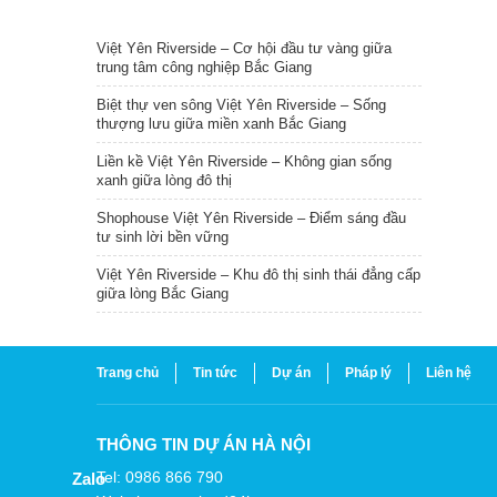
TIN NỔI BẬT
Việt Yên Riverside – Cơ hội đầu tư vàng giữa
trung tâm công nghiệp Bắc Giang
Biệt thự ven sông Việt Yên Riverside – Sống
thượng lưu giữa miền xanh Bắc Giang
Liền kề Việt Yên Riverside – Không gian sống
xanh giữa lòng đô thị
Shophouse Việt Yên Riverside – Điểm sáng đầu
tư sinh lời bền vững
Việt Yên Riverside – Khu đô thị sinh thái đẳng cấp
giữa lòng Bắc Giang
Trang chủ
Tin tức
Dự án
Pháp lý
Liên hệ
THÔNG TIN DỰ ÁN HÀ NỘI
Tel: 0986 866 790
Zalo