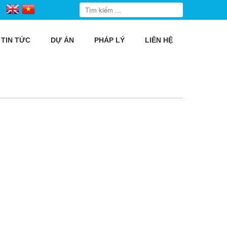
TIN TỨC
DỰ ÁN
PHÁP LÝ
LIÊN HỆ