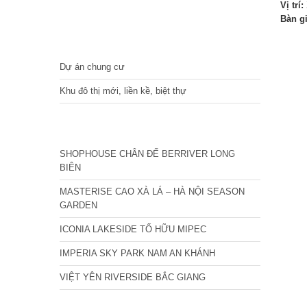
Vị trí:
Bàn g
DỰ ÁN
Dự án chung cư
Khu đô thị mới, liền kề, biệt thự
CÁC DỰ ÁN MỚI NHẤT
SHOPHOUSE CHÂN ĐẾ BERRIVER LONG
BIÊN
MASTERISE CAO XÀ LÁ – HÀ NỘI SEASON
GARDEN
ICONIA LAKESIDE TỐ HỮU MIPEC
IMPERIA SKY PARK NAM AN KHÁNH
VIỆT YÊN RIVERSIDE BẮC GIANG