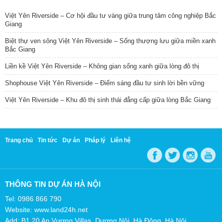
Việt Yên Riverside – Cơ hội đầu tư vàng giữa trung tâm công nghiệp Bắc
Giang
Biệt thự ven sông Việt Yên Riverside – Sống thượng lưu giữa miền xanh
Bắc Giang
Liền kề Việt Yên Riverside – Không gian sống xanh giữa lòng đô thị
Shophouse Việt Yên Riverside – Điểm sáng đầu tư sinh lời bền vững
Việt Yên Riverside – Khu đô thị sinh thái đẳng cấp giữa lòng Bắc Giang
Trang chủ
Tin tức
Dự án
Pháp lý
Liên hệ
THÔNG TIN DỰ ÁN HÀ NỘI
Tel: 0986 866 790
Website: www.land24h.net
Add: B1.20 An Vượng Villas, Dương Nội, Hà Đông, Hà Nội