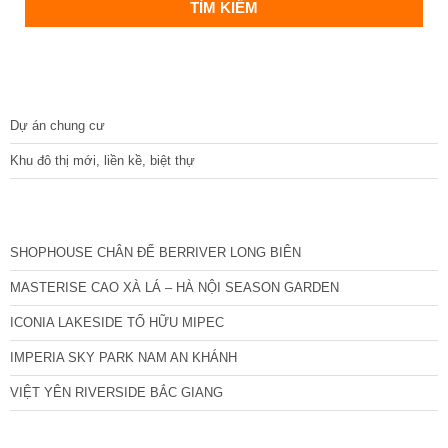
DỰ ÁN
Dự án chung cư
Khu đô thị mới, liền kề, biệt thự
CÁC DỰ ÁN MỚI NHẤT
SHOPHOUSE CHÂN ĐẾ BERRIVER LONG BIÊN
MASTERISE CAO XÀ LÁ – HÀ NỘI SEASON GARDEN
ICONIA LAKESIDE TỐ HỮU MIPEC
IMPERIA SKY PARK NAM AN KHÁNH
VIỆT YÊN RIVERSIDE BẮC GIANG
TIN NỔI BẬT