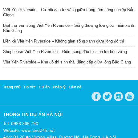
Việt Yên Riverside – Cơ hội đầu tư vàng giữa trung tâm công nghiệp Bắc
Giang
Biệt thự ven sông Việt Yên Riverside – Sống thượng lưu giữa miền xanh
Bắc Giang
Liền kề Việt Yên Riverside – Không gian sống xanh giữa lòng đô thị
Shophouse Việt Yên Riverside – Điểm sáng đầu tư sinh lời bền vững
Việt Yên Riverside – Khu đô thị sinh thái đẳng cấp giữa lòng Bắc Giang
Trang chủ
Tin tức
Dự án
Pháp lý
Liên hệ
THÔNG TIN DỰ ÁN HÀ NỘI
Tel: 0986 866 790
Website: www.land24h.net
Add: B1.20 An Vượng Villas, Dương Nội, Hà Đông, Hà Nội