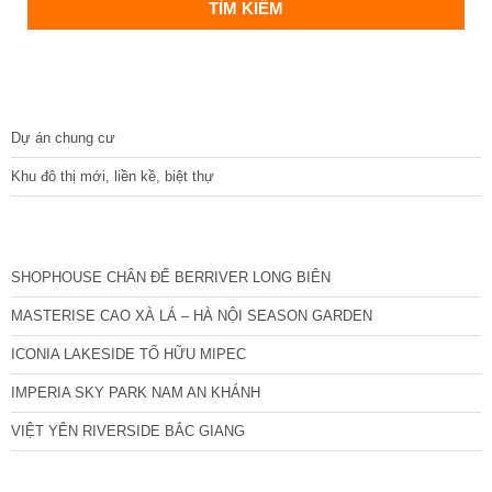
DỰ ÁN
Dự án chung cư
Khu đô thị mới, liền kề, biệt thự
CÁC DỰ ÁN MỚI NHẤT
SHOPHOUSE CHÂN ĐẾ BERRIVER LONG BIÊN
MASTERISE CAO XÀ LÁ – HÀ NỘI SEASON GARDEN
ICONIA LAKESIDE TỐ HỮU MIPEC
IMPERIA SKY PARK NAM AN KHÁNH
VIỆT YÊN RIVERSIDE BẮC GIANG
TIN NỔI BẬT