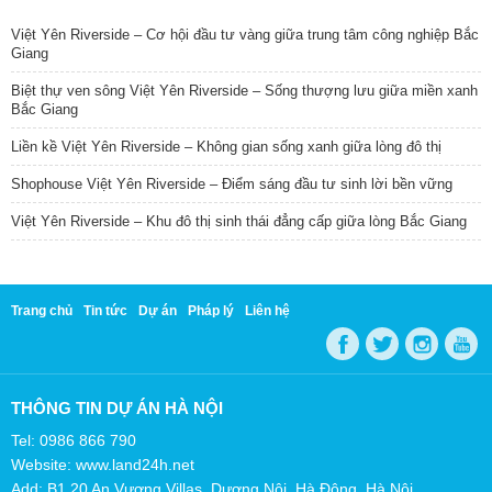
Việt Yên Riverside – Cơ hội đầu tư vàng giữa trung tâm công nghiệp Bắc
Giang
Biệt thự ven sông Việt Yên Riverside – Sống thượng lưu giữa miền xanh
Bắc Giang
Liền kề Việt Yên Riverside – Không gian sống xanh giữa lòng đô thị
Shophouse Việt Yên Riverside – Điểm sáng đầu tư sinh lời bền vững
Việt Yên Riverside – Khu đô thị sinh thái đẳng cấp giữa lòng Bắc Giang
Trang chủ
Tin tức
Dự án
Pháp lý
Liên hệ
THÔNG TIN DỰ ÁN HÀ NỘI
Tel: 0986 866 790
Website: www.land24h.net
Add: B1.20 An Vượng Villas, Dương Nội, Hà Đông, Hà Nội