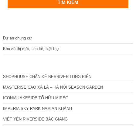
DỰ ÁN
Dự án chung cư
Khu đô thị mới, liền kề, biệt thự
CÁC DỰ ÁN MỚI NHẤT
SHOPHOUSE CHÂN ĐẾ BERRIVER LONG BIÊN
MASTERISE CAO XÀ LÁ – HÀ NỘI SEASON GARDEN
ICONIA LAKESIDE TỐ HỮU MIPEC
IMPERIA SKY PARK NAM AN KHÁNH
VIỆT YÊN RIVERSIDE BẮC GIANG
TIN NỔI BẬT