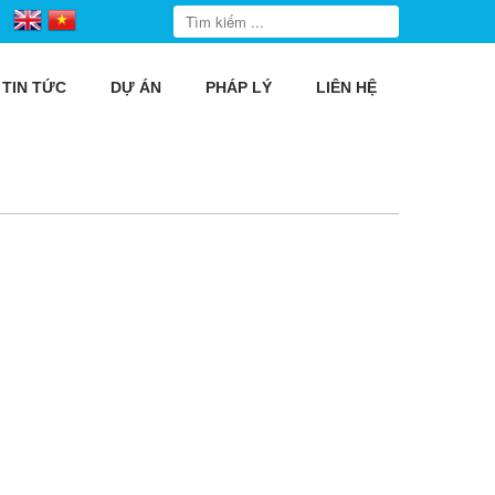
TIN TỨC
DỰ ÁN
PHÁP LÝ
LIÊN HỆ