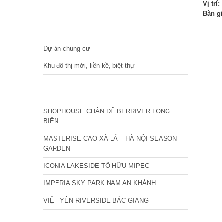
Vị trí:
Bàn g
DỰ ÁN
Dự án chung cư
Khu đô thị mới, liền kề, biệt thự
CÁC DỰ ÁN MỚI NHẤT
SHOPHOUSE CHÂN ĐẾ BERRIVER LONG
BIÊN
MASTERISE CAO XÀ LÁ – HÀ NỘI SEASON
GARDEN
ICONIA LAKESIDE TỐ HỮU MIPEC
IMPERIA SKY PARK NAM AN KHÁNH
VIỆT YÊN RIVERSIDE BẮC GIANG