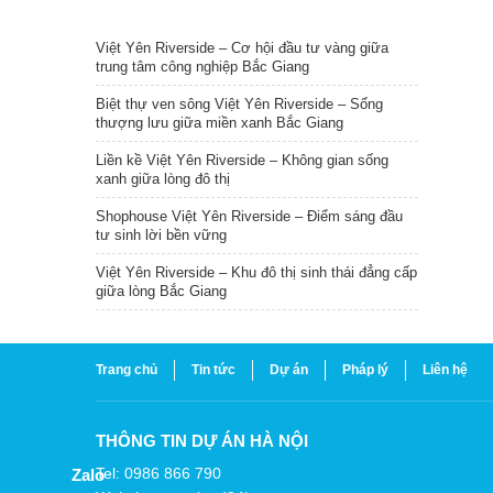
TIN NỔI BẬT
Việt Yên Riverside – Cơ hội đầu tư vàng giữa
trung tâm công nghiệp Bắc Giang
Biệt thự ven sông Việt Yên Riverside – Sống
thượng lưu giữa miền xanh Bắc Giang
Liền kề Việt Yên Riverside – Không gian sống
xanh giữa lòng đô thị
Shophouse Việt Yên Riverside – Điểm sáng đầu
tư sinh lời bền vững
Việt Yên Riverside – Khu đô thị sinh thái đẳng cấp
giữa lòng Bắc Giang
Trang chủ
Tin tức
Dự án
Pháp lý
Liên hệ
THÔNG TIN DỰ ÁN HÀ NỘI
Tel: 0986 866 790
Zalo