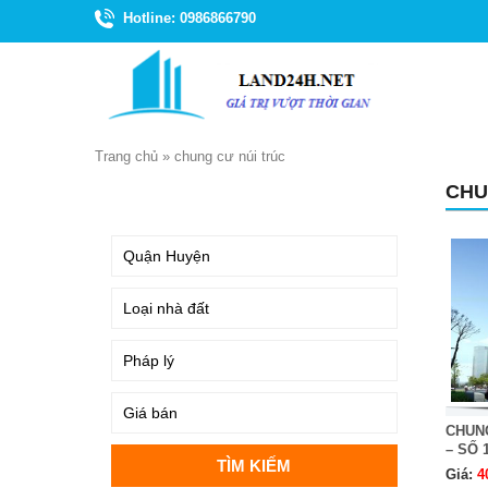
Hotline: 0986866790
Trang chủ
»
chung cư núi trúc
CHU
TÌM KIẾM
CHUN
– SỐ 
Giá:
4