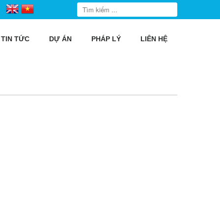
TIN TỨC
DỰ ÁN
PHÁP LÝ
LIÊN HỆ