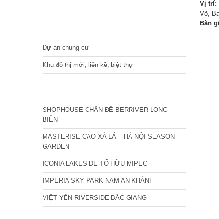
Vị trí:
Võ, Ba
Bàn g
DỰ ÁN
Dự án chung cư
Khu đô thị mới, liền kề, biệt thự
CÁC DỰ ÁN MỚI NHẤT
SHOPHOUSE CHÂN ĐẾ BERRIVER LONG
BIÊN
MASTERISE CAO XÀ LÁ – HÀ NỘI SEASON
GARDEN
ICONIA LAKESIDE TỐ HỮU MIPEC
IMPERIA SKY PARK NAM AN KHÁNH
VIỆT YÊN RIVERSIDE BẮC GIANG