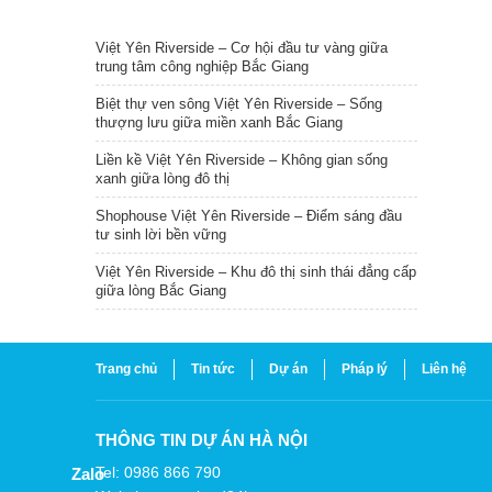
TIN NỔI BẬT
Việt Yên Riverside – Cơ hội đầu tư vàng giữa
trung tâm công nghiệp Bắc Giang
Biệt thự ven sông Việt Yên Riverside – Sống
thượng lưu giữa miền xanh Bắc Giang
Liền kề Việt Yên Riverside – Không gian sống
xanh giữa lòng đô thị
Shophouse Việt Yên Riverside – Điểm sáng đầu
tư sinh lời bền vững
Việt Yên Riverside – Khu đô thị sinh thái đẳng cấp
giữa lòng Bắc Giang
Trang chủ
Tin tức
Dự án
Pháp lý
Liên hệ
THÔNG TIN DỰ ÁN HÀ NỘI
Tel: 0986 866 790
Zalo