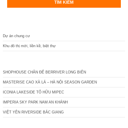
DỰ ÁN
Dự án chung cư
Khu đô thị mới, liền kề, biệt thự
CÁC DỰ ÁN MỚI NHẤT
SHOPHOUSE CHÂN ĐẾ BERRIVER LONG BIÊN
MASTERISE CAO XÀ LÁ – HÀ NỘI SEASON GARDEN
ICONIA LAKESIDE TỐ HỮU MIPEC
IMPERIA SKY PARK NAM AN KHÁNH
VIỆT YÊN RIVERSIDE BẮC GIANG
TIN NỔI BẬT