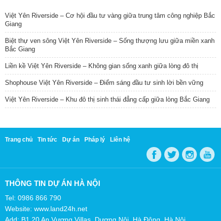
Việt Yên Riverside – Cơ hội đầu tư vàng giữa trung tâm công nghiệp Bắc
Giang
Biệt thự ven sông Việt Yên Riverside – Sống thượng lưu giữa miền xanh
Bắc Giang
Liền kề Việt Yên Riverside – Không gian sống xanh giữa lòng đô thị
Shophouse Việt Yên Riverside – Điểm sáng đầu tư sinh lời bền vững
Việt Yên Riverside – Khu đô thị sinh thái đẳng cấp giữa lòng Bắc Giang
Trang chủ
Tin tức
Dự án
Pháp lý
Liên hệ
THÔNG TIN DỰ ÁN HÀ NỘI
Tel: 0986 866 790
Website: www.land24h.net
Add: B1.20 An Vượng Villas, Dương Nội, Hà Đông, Hà Nội