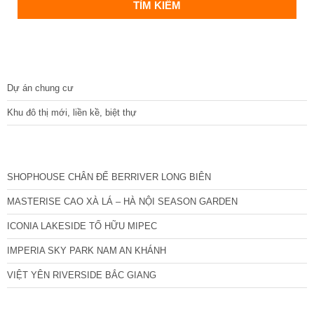
DỰ ÁN
Dự án chung cư
Khu đô thị mới, liền kề, biệt thự
CÁC DỰ ÁN MỚI NHẤT
SHOPHOUSE CHÂN ĐẾ BERRIVER LONG BIÊN
MASTERISE CAO XÀ LÁ – HÀ NỘI SEASON GARDEN
ICONIA LAKESIDE TỐ HỮU MIPEC
IMPERIA SKY PARK NAM AN KHÁNH
VIỆT YÊN RIVERSIDE BẮC GIANG
TIN NỔI BẬT