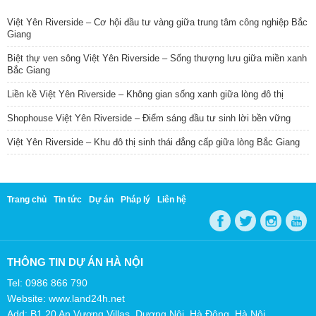
Việt Yên Riverside – Cơ hội đầu tư vàng giữa trung tâm công nghiệp Bắc
Giang
Biệt thự ven sông Việt Yên Riverside – Sống thượng lưu giữa miền xanh
Bắc Giang
Liền kề Việt Yên Riverside – Không gian sống xanh giữa lòng đô thị
Shophouse Việt Yên Riverside – Điểm sáng đầu tư sinh lời bền vững
Việt Yên Riverside – Khu đô thị sinh thái đẳng cấp giữa lòng Bắc Giang
Trang chủ
Tin tức
Dự án
Pháp lý
Liên hệ
THÔNG TIN DỰ ÁN HÀ NỘI
Tel: 0986 866 790
Website: www.land24h.net
Add: B1.20 An Vượng Villas, Dương Nội, Hà Đông, Hà Nội