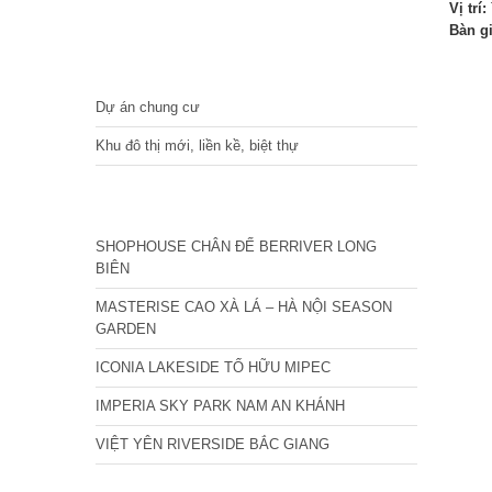
Vị trí:
Bàn g
DỰ ÁN
Dự án chung cư
Khu đô thị mới, liền kề, biệt thự
CÁC DỰ ÁN MỚI NHẤT
SHOPHOUSE CHÂN ĐẾ BERRIVER LONG
BIÊN
MASTERISE CAO XÀ LÁ – HÀ NỘI SEASON
GARDEN
ICONIA LAKESIDE TỐ HỮU MIPEC
IMPERIA SKY PARK NAM AN KHÁNH
VIỆT YÊN RIVERSIDE BẮC GIANG