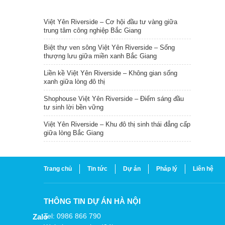
TIN NỔI BẬT
Việt Yên Riverside – Cơ hội đầu tư vàng giữa
trung tâm công nghiệp Bắc Giang
Biệt thự ven sông Việt Yên Riverside – Sống
thượng lưu giữa miền xanh Bắc Giang
Liền kề Việt Yên Riverside – Không gian sống
xanh giữa lòng đô thị
Shophouse Việt Yên Riverside – Điểm sáng đầu
tư sinh lời bền vững
Việt Yên Riverside – Khu đô thị sinh thái đẳng cấp
giữa lòng Bắc Giang
Trang chủ
Tin tức
Dự án
Pháp lý
Liên hệ
THÔNG TIN DỰ ÁN HÀ NỘI
Tel: 0986 866 790
Zalo