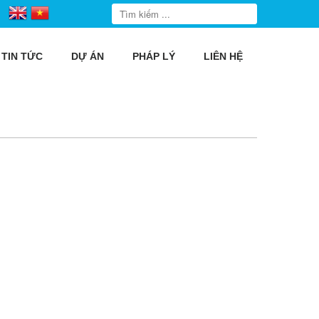
TIN TỨC
DỰ ÁN
PHÁP LÝ
LIÊN HỆ