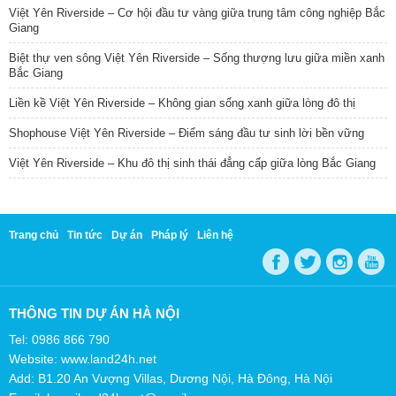
Việt Yên Riverside – Cơ hội đầu tư vàng giữa trung tâm công nghiệp Bắc
Giang
Biệt thự ven sông Việt Yên Riverside – Sống thượng lưu giữa miền xanh
Bắc Giang
Liền kề Việt Yên Riverside – Không gian sống xanh giữa lòng đô thị
Shophouse Việt Yên Riverside – Điểm sáng đầu tư sinh lời bền vững
Việt Yên Riverside – Khu đô thị sinh thái đẳng cấp giữa lòng Bắc Giang
Trang chủ
Tin tức
Dự án
Pháp lý
Liên hệ
THÔNG TIN DỰ ÁN HÀ NỘI
Tel: 0986 866 790
Website: www.land24h.net
Add: B1.20 An Vượng Villas, Dương Nội, Hà Đông, Hà Nội