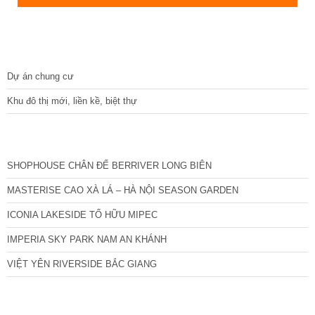
DỰ ÁN
Dự án chung cư
Khu đô thị mới, liền kề, biệt thự
CÁC DỰ ÁN MỚI NHẤT
SHOPHOUSE CHÂN ĐẾ BERRIVER LONG BIÊN
MASTERISE CAO XÀ LÁ – HÀ NỘI SEASON GARDEN
ICONIA LAKESIDE TỐ HỮU MIPEC
IMPERIA SKY PARK NAM AN KHÁNH
VIỆT YÊN RIVERSIDE BẮC GIANG
TIN NỔI BẬT