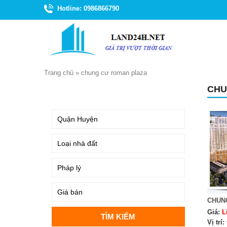
Hotline: 0986866790
Trang chủ
»
chung cư roman plaza
CHU
TÌM KIẾM
CHUN
Giá:
L
Vị trí: