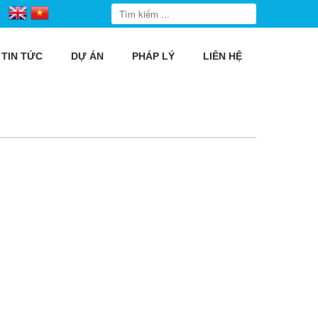
TIN TỨC
DỰ ÁN
PHÁP LÝ
LIÊN HỆ