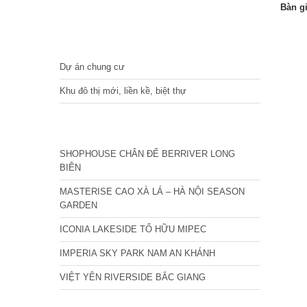
Bàn g
DỰ ÁN
Dự án chung cư
Khu đô thị mới, liền kề, biệt thự
CÁC DỰ ÁN MỚI NHẤT
SHOPHOUSE CHÂN ĐẾ BERRIVER LONG
BIÊN
MASTERISE CAO XÀ LÁ – HÀ NỘI SEASON
GARDEN
ICONIA LAKESIDE TỐ HỮU MIPEC
IMPERIA SKY PARK NAM AN KHÁNH
VIỆT YÊN RIVERSIDE BẮC GIANG