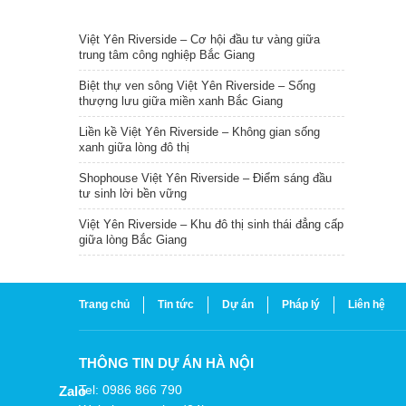
TIN NỔI BẬT
Việt Yên Riverside – Cơ hội đầu tư vàng giữa
trung tâm công nghiệp Bắc Giang
Biệt thự ven sông Việt Yên Riverside – Sống
thượng lưu giữa miền xanh Bắc Giang
Liền kề Việt Yên Riverside – Không gian sống
xanh giữa lòng đô thị
Shophouse Việt Yên Riverside – Điểm sáng đầu
tư sinh lời bền vững
Việt Yên Riverside – Khu đô thị sinh thái đẳng cấp
giữa lòng Bắc Giang
Trang chủ
Tin tức
Dự án
Pháp lý
Liên hệ
THÔNG TIN DỰ ÁN HÀ NỘI
Tel: 0986 866 790
Zalo