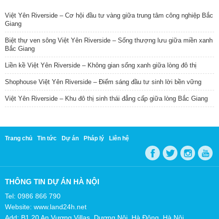
Việt Yên Riverside – Cơ hội đầu tư vàng giữa trung tâm công nghiệp Bắc
Giang
Biệt thự ven sông Việt Yên Riverside – Sống thượng lưu giữa miền xanh
Bắc Giang
Liền kề Việt Yên Riverside – Không gian sống xanh giữa lòng đô thị
Shophouse Việt Yên Riverside – Điểm sáng đầu tư sinh lời bền vững
Việt Yên Riverside – Khu đô thị sinh thái đẳng cấp giữa lòng Bắc Giang
Trang chủ
Tin tức
Dự án
Pháp lý
Liên hệ
THÔNG TIN DỰ ÁN HÀ NỘI
Tel: 0986 866 790
Website: www.land24h.net
Add: B1.20 An Vượng Villas, Dương Nội, Hà Đông, Hà Nội