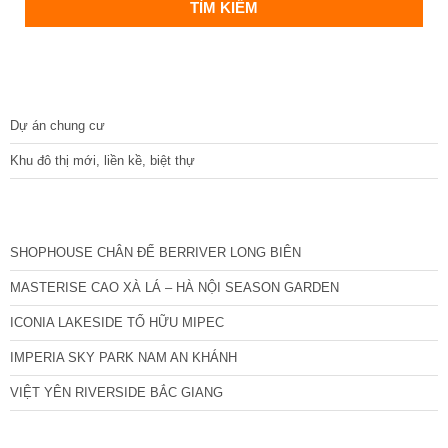
DỰ ÁN
Dự án chung cư
Khu đô thị mới, liền kề, biệt thự
CÁC DỰ ÁN MỚI NHẤT
SHOPHOUSE CHÂN ĐẾ BERRIVER LONG BIÊN
MASTERISE CAO XÀ LÁ – HÀ NỘI SEASON GARDEN
ICONIA LAKESIDE TỐ HỮU MIPEC
IMPERIA SKY PARK NAM AN KHÁNH
VIỆT YÊN RIVERSIDE BẮC GIANG
TIN NỔI BẬT