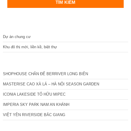
DỰ ÁN
Dự án chung cư
Khu đô thị mới, liền kề, biệt thự
CÁC DỰ ÁN MỚI NHẤT
SHOPHOUSE CHÂN ĐẾ BERRIVER LONG BIÊN
MASTERISE CAO XÀ LÁ – HÀ NỘI SEASON GARDEN
ICONIA LAKESIDE TỐ HỮU MIPEC
IMPERIA SKY PARK NAM AN KHÁNH
VIỆT YÊN RIVERSIDE BẮC GIANG
TIN NỔI BẬT