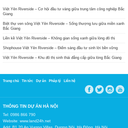
Việt Yên Riverside – Cơ hội đầu tư vàng giữa trung tâm công nghiệp Bắc
Giang
Biệt thự ven sông Việt Yên Riverside – Sống thượng lưu giữa miền xanh
Bắc Giang
Liền kề Việt Yên Riverside – Không gian sống xanh giữa lòng đô thị
Shophouse Việt Yên Riverside – Điểm sáng đầu tư sinh lời bền vững
Việt Yên Riverside – Khu đô thị sinh thái đẳng cấp giữa lòng Bắc Giang
Trang chủ
Tin tức
Dự án
Pháp lý
Liên hệ
THÔNG TIN DỰ ÁN HÀ NỘI
Tel: 0986 866 790
Website: www.land24h.net
Add: B1.20 An Vượng Villas, Dương Nội, Hà Đông, Hà Nội