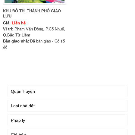
KHU ĐÔ THỊ THÀNH PHỐ GIAO
LƯU
Giá:
Liên hệ
Vị trí:
Phạm Văn Đồng, P.Cổ Nhuế,
Q.Bắc Từ Liêm
Bàn giao nhà:
Đã bàn giao - Có sổ
đỏ
TÌM KIẾM