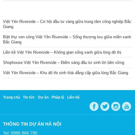
TIN NỔI BẬT
Việt Yên Riverside – Cơ hội đầu tư vàng giữa trung tâm công nghiệp Bắc
Giang
Biệt thự ven sông Việt Yên Riverside – Sống thượng lưu giữa miền xanh
Bắc Giang
Liền kề Việt Yên Riverside – Không gian sống xanh giữa lòng đô thị
Shophouse Việt Yên Riverside – Điểm sáng đầu tư sinh lời bền vững
Việt Yên Riverside – Khu đô thị sinh thái đẳng cấp giữa lòng Bắc Giang
Trang chủ
Tin tức
Dự án
Pháp lý
Liên hệ
THÔNG TIN DỰ ÁN HÀ NỘI
Tel: 0986 866 790