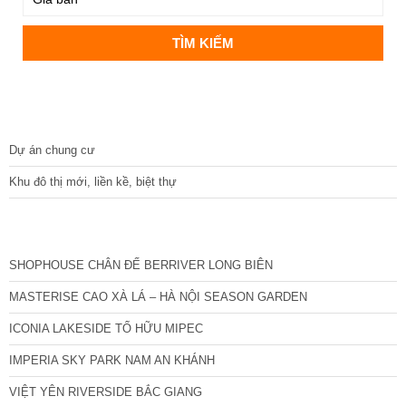
DỰ ÁN
Dự án chung cư
Khu đô thị mới, liền kề, biệt thự
CÁC DỰ ÁN MỚI NHẤT
SHOPHOUSE CHÂN ĐẾ BERRIVER LONG BIÊN
MASTERISE CAO XÀ LÁ – HÀ NỘI SEASON GARDEN
ICONIA LAKESIDE TỐ HỮU MIPEC
IMPERIA SKY PARK NAM AN KHÁNH
VIỆT YÊN RIVERSIDE BẮC GIANG