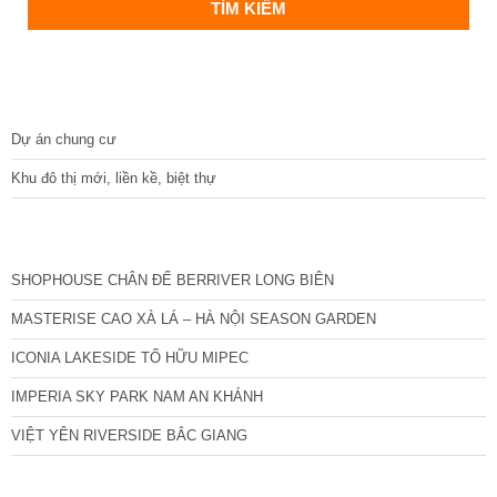
DỰ ÁN
Dự án chung cư
Khu đô thị mới, liền kề, biệt thự
CÁC DỰ ÁN MỚI NHẤT
SHOPHOUSE CHÂN ĐẾ BERRIVER LONG BIÊN
MASTERISE CAO XÀ LÁ – HÀ NỘI SEASON GARDEN
ICONIA LAKESIDE TỐ HỮU MIPEC
IMPERIA SKY PARK NAM AN KHÁNH
VIỆT YÊN RIVERSIDE BẮC GIANG
TIN NỔI BẬT