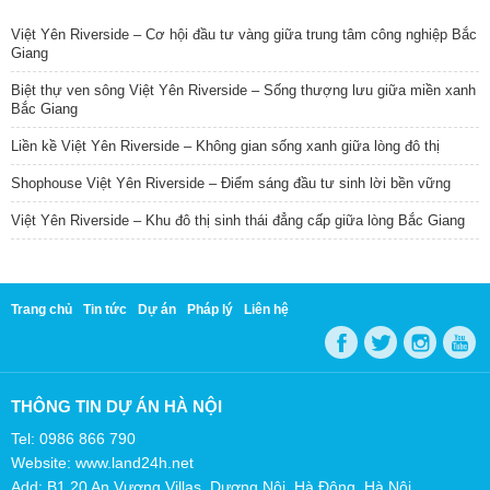
Việt Yên Riverside – Cơ hội đầu tư vàng giữa trung tâm công nghiệp Bắc
Giang
Biệt thự ven sông Việt Yên Riverside – Sống thượng lưu giữa miền xanh
Bắc Giang
Liền kề Việt Yên Riverside – Không gian sống xanh giữa lòng đô thị
Shophouse Việt Yên Riverside – Điểm sáng đầu tư sinh lời bền vững
Việt Yên Riverside – Khu đô thị sinh thái đẳng cấp giữa lòng Bắc Giang
Trang chủ
Tin tức
Dự án
Pháp lý
Liên hệ
THÔNG TIN DỰ ÁN HÀ NỘI
Tel: 0986 866 790
Website: www.land24h.net
Add: B1.20 An Vượng Villas, Dương Nội, Hà Đông, Hà Nội