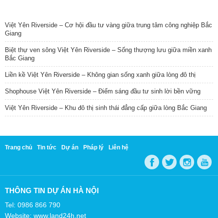
TIN NỔI BẬT
Việt Yên Riverside – Cơ hội đầu tư vàng giữa trung tâm công nghiệp Bắc
Giang
Biệt thự ven sông Việt Yên Riverside – Sống thượng lưu giữa miền xanh
Bắc Giang
Liền kề Việt Yên Riverside – Không gian sống xanh giữa lòng đô thị
Shophouse Việt Yên Riverside – Điểm sáng đầu tư sinh lời bền vững
Việt Yên Riverside – Khu đô thị sinh thái đẳng cấp giữa lòng Bắc Giang
Trang chủ
Tin tức
Dự án
Pháp lý
Liên hệ
THÔNG TIN DỰ ÁN HÀ NỘI
Tel: 0986 866 790
Website: www.land24h.net