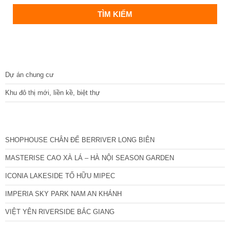
DỰ ÁN
Dự án chung cư
Khu đô thị mới, liền kề, biệt thự
CÁC DỰ ÁN MỚI NHẤT
SHOPHOUSE CHÂN ĐẾ BERRIVER LONG BIÊN
MASTERISE CAO XÀ LÁ – HÀ NỘI SEASON GARDEN
ICONIA LAKESIDE TỐ HỮU MIPEC
IMPERIA SKY PARK NAM AN KHÁNH
VIỆT YÊN RIVERSIDE BẮC GIANG