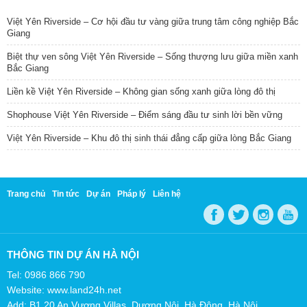
Việt Yên Riverside – Cơ hội đầu tư vàng giữa trung tâm công nghiệp Bắc
Giang
Biệt thự ven sông Việt Yên Riverside – Sống thượng lưu giữa miền xanh
Bắc Giang
Liền kề Việt Yên Riverside – Không gian sống xanh giữa lòng đô thị
Shophouse Việt Yên Riverside – Điểm sáng đầu tư sinh lời bền vững
Việt Yên Riverside – Khu đô thị sinh thái đẳng cấp giữa lòng Bắc Giang
Trang chủ
Tin tức
Dự án
Pháp lý
Liên hệ
THÔNG TIN DỰ ÁN HÀ NỘI
Tel: 0986 866 790
Website: www.land24h.net
Add: B1.20 An Vượng Villas, Dương Nội, Hà Đông, Hà Nội