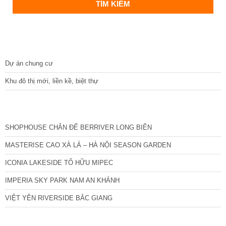
DỰ ÁN
Dự án chung cư
Khu đô thị mới, liền kề, biệt thự
CÁC DỰ ÁN MỚI NHẤT
SHOPHOUSE CHÂN ĐẾ BERRIVER LONG BIÊN
MASTERISE CAO XÀ LÁ – HÀ NỘI SEASON GARDEN
ICONIA LAKESIDE TỐ HỮU MIPEC
IMPERIA SKY PARK NAM AN KHÁNH
VIỆT YÊN RIVERSIDE BẮC GIANG
TIN NỔI BẬT