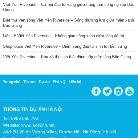
Việt Yên Riverside – Cơ hội đầu tư vàng giữa trung tâm công nghiệp Bắc
Giang
Biệt thự ven sông Việt Yên Riverside – Sống thượng lưu giữa miền xanh
Bắc Giang
Liền kề Việt Yên Riverside – Không gian sống xanh giữa lòng đô thị
Shophouse Việt Yên Riverside – Điểm sáng đầu tư sinh lời bền vững
Việt Yên Riverside – Khu đô thị sinh thái đẳng cấp giữa lòng Bắc Giang
Trang chủ
Tin tức
Dự án
Pháp lý
Liên hệ
THÔNG TIN DỰ ÁN HÀ NỘI
Tel: 0986 866 790
Website: www.land24h.net
Add: B1.20 An Vượng Villas, Dương Nội, Hà Đông, Hà Nội