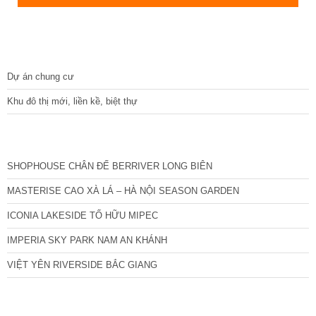
DỰ ÁN
Dự án chung cư
Khu đô thị mới, liền kề, biệt thự
CÁC DỰ ÁN MỚI NHẤT
SHOPHOUSE CHÂN ĐẾ BERRIVER LONG BIÊN
MASTERISE CAO XÀ LÁ – HÀ NỘI SEASON GARDEN
ICONIA LAKESIDE TỐ HỮU MIPEC
IMPERIA SKY PARK NAM AN KHÁNH
VIỆT YÊN RIVERSIDE BẮC GIANG
TIN NỔI BẬT