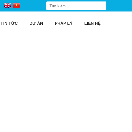
TIN TỨC
DỰ ÁN
PHÁP LÝ
LIÊN HỆ