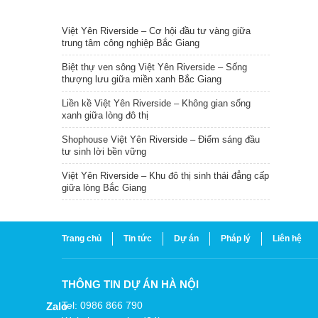
TIN NỔI BẬT
Việt Yên Riverside – Cơ hội đầu tư vàng giữa
trung tâm công nghiệp Bắc Giang
Biệt thự ven sông Việt Yên Riverside – Sống
thượng lưu giữa miền xanh Bắc Giang
Liền kề Việt Yên Riverside – Không gian sống
xanh giữa lòng đô thị
Shophouse Việt Yên Riverside – Điểm sáng đầu
tư sinh lời bền vững
Việt Yên Riverside – Khu đô thị sinh thái đẳng cấp
giữa lòng Bắc Giang
Trang chủ
Tin tức
Dự án
Pháp lý
Liên hệ
THÔNG TIN DỰ ÁN HÀ NỘI
Tel: 0986 866 790
Zalo