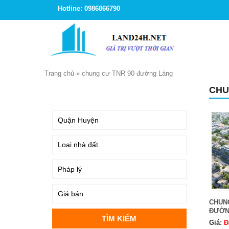
Hotline: 0986866790
Trang chủ
»
chung cư TNR 90 đường Láng
CHU
TÌM KIẾM
CHUNG
ĐƯỜN
Giá:
Đ