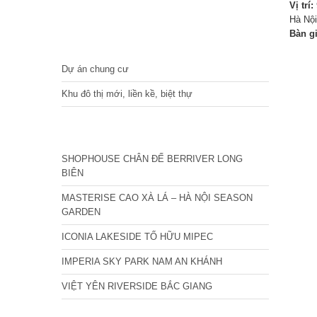
Vị trí:
Hà Nội
Bàn g
DỰ ÁN
Dự án chung cư
Khu đô thị mới, liền kề, biệt thự
CÁC DỰ ÁN MỚI NHẤT
SHOPHOUSE CHÂN ĐẾ BERRIVER LONG
BIÊN
MASTERISE CAO XÀ LÁ – HÀ NỘI SEASON
GARDEN
ICONIA LAKESIDE TỐ HỮU MIPEC
IMPERIA SKY PARK NAM AN KHÁNH
VIỆT YÊN RIVERSIDE BẮC GIANG