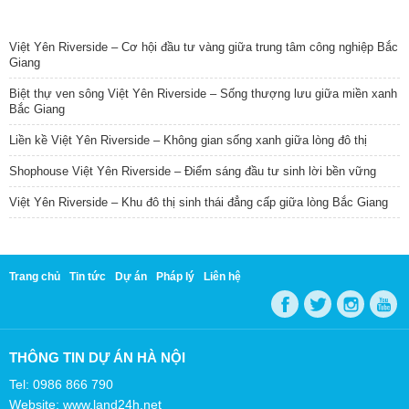
TIN NỔI BẬT
Việt Yên Riverside – Cơ hội đầu tư vàng giữa trung tâm công nghiệp Bắc
Giang
Biệt thự ven sông Việt Yên Riverside – Sống thượng lưu giữa miền xanh
Bắc Giang
Liền kề Việt Yên Riverside – Không gian sống xanh giữa lòng đô thị
Shophouse Việt Yên Riverside – Điểm sáng đầu tư sinh lời bền vững
Việt Yên Riverside – Khu đô thị sinh thái đẳng cấp giữa lòng Bắc Giang
Trang chủ
Tin tức
Dự án
Pháp lý
Liên hệ
THÔNG TIN DỰ ÁN HÀ NỘI
Tel: 0986 866 790
Website: www.land24h.net