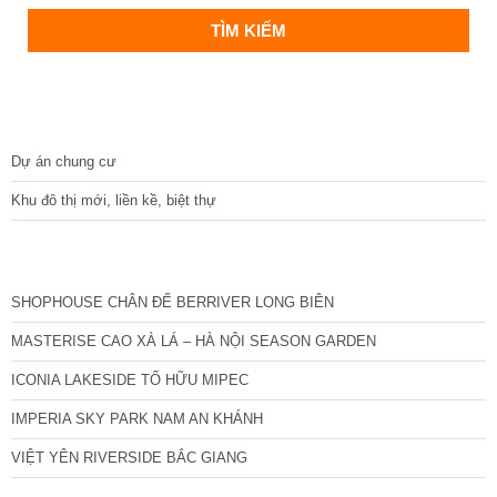
DỰ ÁN
Dự án chung cư
Khu đô thị mới, liền kề, biệt thự
CÁC DỰ ÁN MỚI NHẤT
SHOPHOUSE CHÂN ĐẾ BERRIVER LONG BIÊN
MASTERISE CAO XÀ LÁ – HÀ NỘI SEASON GARDEN
ICONIA LAKESIDE TỐ HỮU MIPEC
IMPERIA SKY PARK NAM AN KHÁNH
VIỆT YÊN RIVERSIDE BẮC GIANG