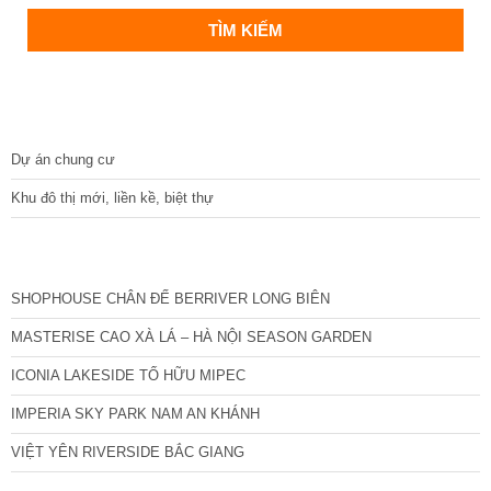
DỰ ÁN
Dự án chung cư
Khu đô thị mới, liền kề, biệt thự
CÁC DỰ ÁN MỚI NHẤT
SHOPHOUSE CHÂN ĐẾ BERRIVER LONG BIÊN
MASTERISE CAO XÀ LÁ – HÀ NỘI SEASON GARDEN
ICONIA LAKESIDE TỐ HỮU MIPEC
IMPERIA SKY PARK NAM AN KHÁNH
VIỆT YÊN RIVERSIDE BẮC GIANG