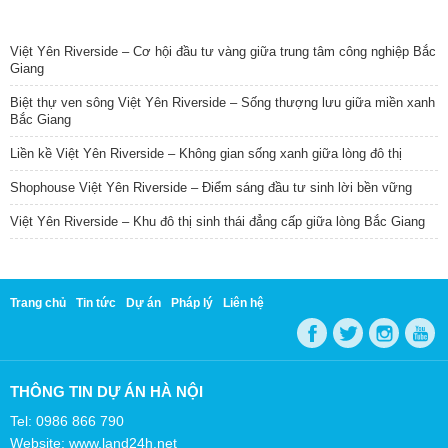
TIN NỔI BẬT
Việt Yên Riverside – Cơ hội đầu tư vàng giữa trung tâm công nghiệp Bắc
Giang
Biệt thự ven sông Việt Yên Riverside – Sống thượng lưu giữa miền xanh
Bắc Giang
Liền kề Việt Yên Riverside – Không gian sống xanh giữa lòng đô thị
Shophouse Việt Yên Riverside – Điểm sáng đầu tư sinh lời bền vững
Việt Yên Riverside – Khu đô thị sinh thái đẳng cấp giữa lòng Bắc Giang
Trang chủ
Tin tức
Dự án
Pháp lý
Liên hệ
THÔNG TIN DỰ ÁN HÀ NỘI
Tel: 0986 866 790
Website: www.land24h.net