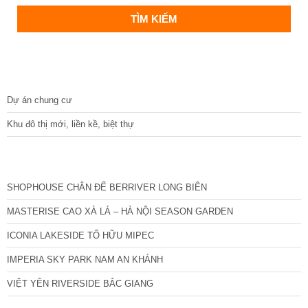
DỰ ÁN
Dự án chung cư
Khu đô thị mới, liền kề, biệt thự
CÁC DỰ ÁN MỚI NHẤT
SHOPHOUSE CHÂN ĐẾ BERRIVER LONG BIÊN
MASTERISE CAO XÀ LÁ – HÀ NỘI SEASON GARDEN
ICONIA LAKESIDE TỐ HỮU MIPEC
IMPERIA SKY PARK NAM AN KHÁNH
VIỆT YÊN RIVERSIDE BẮC GIANG