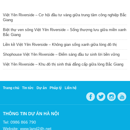
TIN NỔI BẬT
Việt Yên Riverside – Cơ hội đầu tư vàng giữa trung tâm công nghiệp Bắc
Giang
Biệt thự ven sông Việt Yên Riverside – Sống thượng lưu giữa miền xanh
Bắc Giang
Liền kề Việt Yên Riverside – Không gian sống xanh giữa lòng đô thị
Shophouse Việt Yên Riverside – Điểm sáng đầu tư sinh lời bền vững
Việt Yên Riverside – Khu đô thị sinh thái đẳng cấp giữa lòng Bắc Giang
Trang chủ
Tin tức
Dự án
Pháp lý
Liên hệ
THÔNG TIN DỰ ÁN HÀ NỘI
Tel: 0986 866 790
Website: www.land24h.net