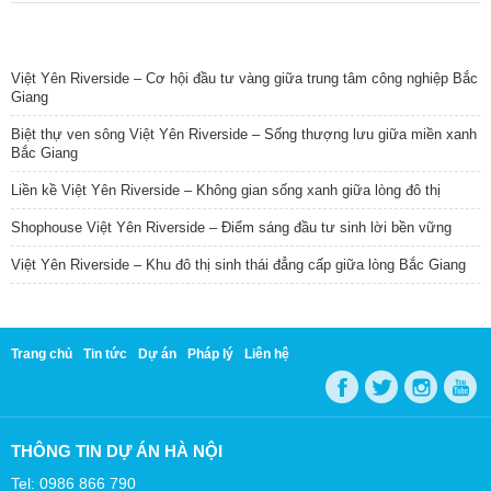
TIN NỔI BẬT
Việt Yên Riverside – Cơ hội đầu tư vàng giữa trung tâm công nghiệp Bắc
Giang
Biệt thự ven sông Việt Yên Riverside – Sống thượng lưu giữa miền xanh
Bắc Giang
Liền kề Việt Yên Riverside – Không gian sống xanh giữa lòng đô thị
Shophouse Việt Yên Riverside – Điểm sáng đầu tư sinh lời bền vững
Việt Yên Riverside – Khu đô thị sinh thái đẳng cấp giữa lòng Bắc Giang
Trang chủ
Tin tức
Dự án
Pháp lý
Liên hệ
THÔNG TIN DỰ ÁN HÀ NỘI
Tel: 0986 866 790