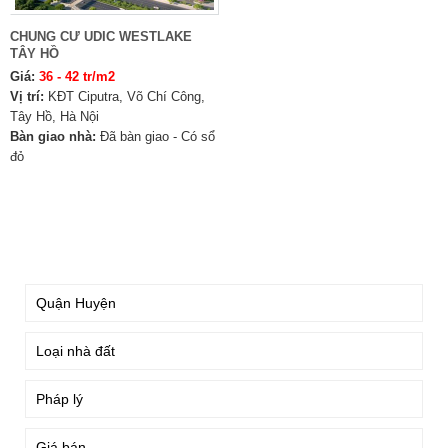
CHUNG CƯ UDIC WESTLAKE
TÂY HỒ
Giá:
36 - 42 tr/m2
Vị trí:
KĐT Ciputra, Võ Chí Công,
Tây Hồ, Hà Nội
Bàn giao nhà:
Đã bàn giao - Có sổ
đỏ
TÌM KIẾM