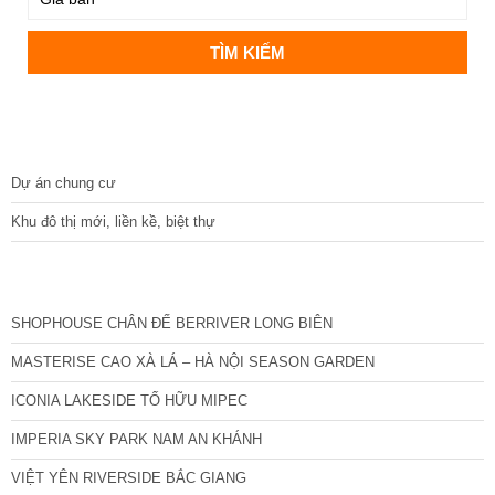
DỰ ÁN
Dự án chung cư
Khu đô thị mới, liền kề, biệt thự
CÁC DỰ ÁN MỚI NHẤT
SHOPHOUSE CHÂN ĐẾ BERRIVER LONG BIÊN
MASTERISE CAO XÀ LÁ – HÀ NỘI SEASON GARDEN
ICONIA LAKESIDE TỐ HỮU MIPEC
IMPERIA SKY PARK NAM AN KHÁNH
VIỆT YÊN RIVERSIDE BẮC GIANG