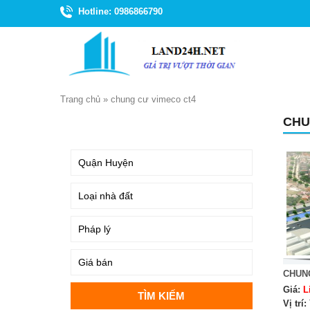
Hotline: 0986866790
Trang chủ
»
chung cư vimeco ct4
CHU
TÌM KIẾM
CHUN
Giá:
L
Vị trí: