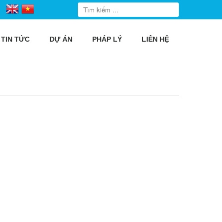
TIN TỨC
DỰ ÁN
PHÁP LÝ
LIÊN HỆ