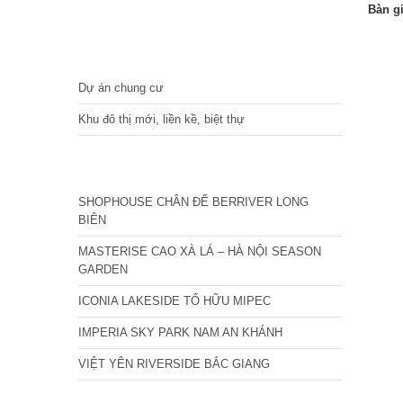
Bàn g
DỰ ÁN
Dự án chung cư
Khu đô thị mới, liền kề, biệt thự
CÁC DỰ ÁN MỚI NHẤT
SHOPHOUSE CHÂN ĐẾ BERRIVER LONG
BIÊN
MASTERISE CAO XÀ LÁ – HÀ NỘI SEASON
GARDEN
ICONIA LAKESIDE TỐ HỮU MIPEC
IMPERIA SKY PARK NAM AN KHÁNH
VIỆT YÊN RIVERSIDE BẮC GIANG