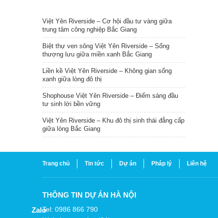
TIN NỔI BẬT
Việt Yên Riverside – Cơ hội đầu tư vàng giữa
trung tâm công nghiệp Bắc Giang
Biệt thự ven sông Việt Yên Riverside – Sống
thượng lưu giữa miền xanh Bắc Giang
Liền kề Việt Yên Riverside – Không gian sống
xanh giữa lòng đô thị
Shophouse Việt Yên Riverside – Điểm sáng đầu
tư sinh lời bền vững
Việt Yên Riverside – Khu đô thị sinh thái đẳng cấp
giữa lòng Bắc Giang
Trang chủ
Tin tức
Dự án
Pháp lý
Liên hệ
THÔNG TIN DỰ ÁN HÀ NỘI
Tel: 0986 866 790
Zalo