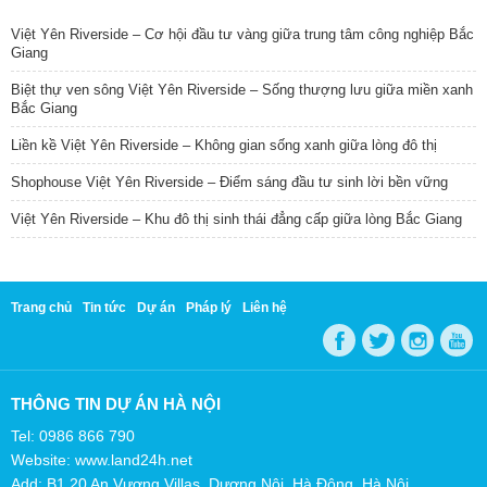
Việt Yên Riverside – Cơ hội đầu tư vàng giữa trung tâm công nghiệp Bắc
Giang
Biệt thự ven sông Việt Yên Riverside – Sống thượng lưu giữa miền xanh
Bắc Giang
Liền kề Việt Yên Riverside – Không gian sống xanh giữa lòng đô thị
Shophouse Việt Yên Riverside – Điểm sáng đầu tư sinh lời bền vững
Việt Yên Riverside – Khu đô thị sinh thái đẳng cấp giữa lòng Bắc Giang
Trang chủ
Tin tức
Dự án
Pháp lý
Liên hệ
THÔNG TIN DỰ ÁN HÀ NỘI
Tel: 0986 866 790
Website: www.land24h.net
Add: B1.20 An Vượng Villas, Dương Nội, Hà Đông, Hà Nội