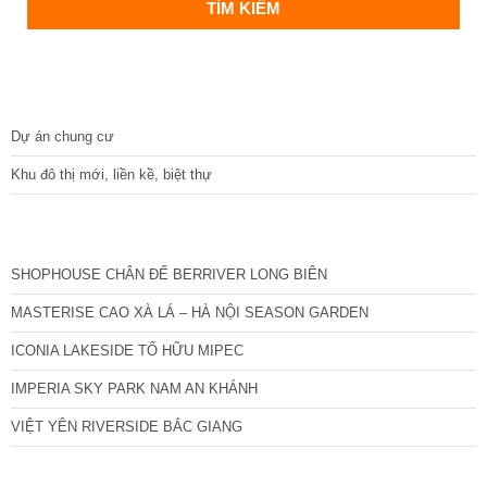
DỰ ÁN
Dự án chung cư
Khu đô thị mới, liền kề, biệt thự
CÁC DỰ ÁN MỚI NHẤT
SHOPHOUSE CHÂN ĐẾ BERRIVER LONG BIÊN
MASTERISE CAO XÀ LÁ – HÀ NỘI SEASON GARDEN
ICONIA LAKESIDE TỐ HỮU MIPEC
IMPERIA SKY PARK NAM AN KHÁNH
VIỆT YÊN RIVERSIDE BẮC GIANG
TIN NỔI BẬT