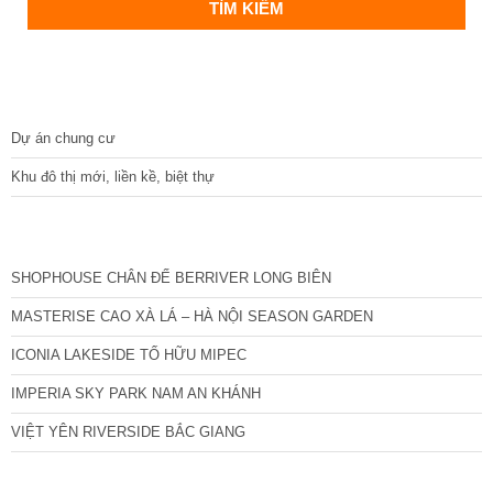
DỰ ÁN
Dự án chung cư
Khu đô thị mới, liền kề, biệt thự
CÁC DỰ ÁN MỚI NHẤT
SHOPHOUSE CHÂN ĐẾ BERRIVER LONG BIÊN
MASTERISE CAO XÀ LÁ – HÀ NỘI SEASON GARDEN
ICONIA LAKESIDE TỐ HỮU MIPEC
IMPERIA SKY PARK NAM AN KHÁNH
VIỆT YÊN RIVERSIDE BẮC GIANG
TIN NỔI BẬT