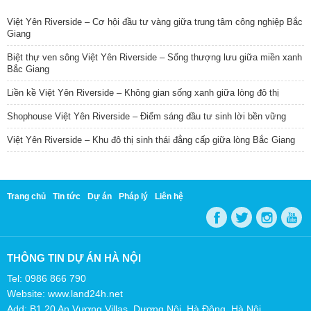
Việt Yên Riverside – Cơ hội đầu tư vàng giữa trung tâm công nghiệp Bắc
Giang
Biệt thự ven sông Việt Yên Riverside – Sống thượng lưu giữa miền xanh
Bắc Giang
Liền kề Việt Yên Riverside – Không gian sống xanh giữa lòng đô thị
Shophouse Việt Yên Riverside – Điểm sáng đầu tư sinh lời bền vững
Việt Yên Riverside – Khu đô thị sinh thái đẳng cấp giữa lòng Bắc Giang
Trang chủ
Tin tức
Dự án
Pháp lý
Liên hệ
THÔNG TIN DỰ ÁN HÀ NỘI
Tel: 0986 866 790
Website: www.land24h.net
Add: B1.20 An Vượng Villas, Dương Nội, Hà Đông, Hà Nội