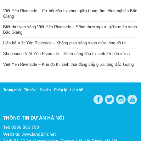
TIN NỔI BẬT
Việt Yên Riverside – Cơ hội đầu tư vàng giữa trung tâm công nghiệp Bắc
Giang
Biệt thự ven sông Việt Yên Riverside – Sống thượng lưu giữa miền xanh
Bắc Giang
Liền kề Việt Yên Riverside – Không gian sống xanh giữa lòng đô thị
Shophouse Việt Yên Riverside – Điểm sáng đầu tư sinh lời bền vững
Việt Yên Riverside – Khu đô thị sinh thái đẳng cấp giữa lòng Bắc Giang
Trang chủ
Tin tức
Dự án
Pháp lý
Liên hệ
THÔNG TIN DỰ ÁN HÀ NỘI
Tel: 0986 866 790
Website: www.land24h.net