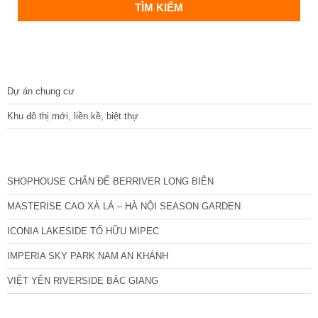
DỰ ÁN
Dự án chung cư
Khu đô thị mới, liền kề, biệt thự
CÁC DỰ ÁN MỚI NHẤT
SHOPHOUSE CHÂN ĐẾ BERRIVER LONG BIÊN
MASTERISE CAO XÀ LÁ – HÀ NỘI SEASON GARDEN
ICONIA LAKESIDE TỐ HỮU MIPEC
IMPERIA SKY PARK NAM AN KHÁNH
VIỆT YÊN RIVERSIDE BẮC GIANG