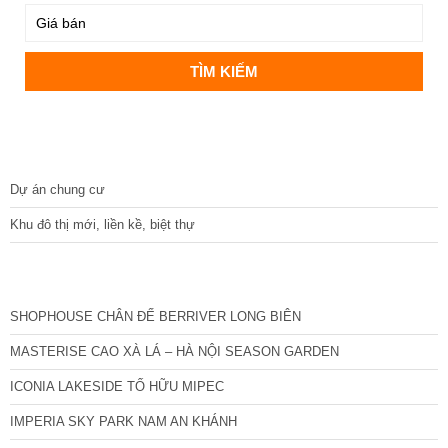
DỰ ÁN
Dự án chung cư
Khu đô thị mới, liền kề, biệt thự
CÁC DỰ ÁN MỚI NHẤT
SHOPHOUSE CHÂN ĐẾ BERRIVER LONG BIÊN
MASTERISE CAO XÀ LÁ – HÀ NỘI SEASON GARDEN
ICONIA LAKESIDE TỐ HỮU MIPEC
IMPERIA SKY PARK NAM AN KHÁNH