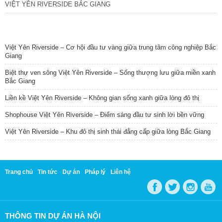
VIỆT YÊN RIVERSIDE BẮC GIANG
TIN NỔI BẬT
Việt Yên Riverside – Cơ hội đầu tư vàng giữa trung tâm công nghiệp Bắc
Giang
Biệt thự ven sông Việt Yên Riverside – Sống thượng lưu giữa miền xanh
Bắc Giang
Liền kề Việt Yên Riverside – Không gian sống xanh giữa lòng đô thị
Shophouse Việt Yên Riverside – Điểm sáng đầu tư sinh lời bền vững
Việt Yên Riverside – Khu đô thị sinh thái đẳng cấp giữa lòng Bắc Giang
Trang chủ
Tin tức
Dự án
Pháp lý
Liên hệ
THÔNG TIN DỰ ÁN HÀ NỘI