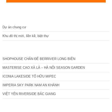
DỰ ÁN
Dự án chung cư
Khu đô thị mới, liền kề, biệt thự
CÁC DỰ ÁN MỚI NHẤT
SHOPHOUSE CHÂN ĐẾ BERRIVER LONG BIÊN
MASTERISE CAO XÀ LÁ – HÀ NỘI SEASON GARDEN
ICONIA LAKESIDE TỐ HỮU MIPEC
IMPERIA SKY PARK NAM AN KHÁNH
VIỆT YÊN RIVERSIDE BẮC GIANG
TIN NỔI BẬT