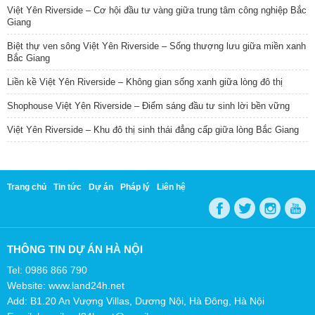
Việt Yên Riverside – Cơ hội đầu tư vàng giữa trung tâm công nghiệp Bắc
Giang
Biệt thự ven sông Việt Yên Riverside – Sống thượng lưu giữa miền xanh
Bắc Giang
Liền kề Việt Yên Riverside – Không gian sống xanh giữa lòng đô thị
Shophouse Việt Yên Riverside – Điểm sáng đầu tư sinh lời bền vững
Việt Yên Riverside – Khu đô thị sinh thái đẳng cấp giữa lòng Bắc Giang
Trang chủ
Tin tức
Dự án
Pháp lý
Liên hệ
THÔNG TIN DỰ ÁN HÀ NỘI
Tel: 0986 866 790
Website: www.land24h.net
Add: B1.20 An Vượng Villas, Dương Nội, Hà Đông, Hà Nội