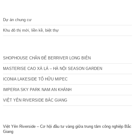
DỰ ÁN
Dự án chung cư
Khu đô thị mới, liền kề, biệt thự
CÁC DỰ ÁN MỚI NHẤT
SHOPHOUSE CHÂN ĐẾ BERRIVER LONG BIÊN
MASTERISE CAO XÀ LÁ – HÀ NỘI SEASON GARDEN
ICONIA LAKESIDE TỐ HỮU MIPEC
IMPERIA SKY PARK NAM AN KHÁNH
VIỆT YÊN RIVERSIDE BẮC GIANG
TIN NỔI BẬT
Việt Yên Riverside – Cơ hội đầu tư vàng giữa trung tâm công nghiệp Bắc
Giang