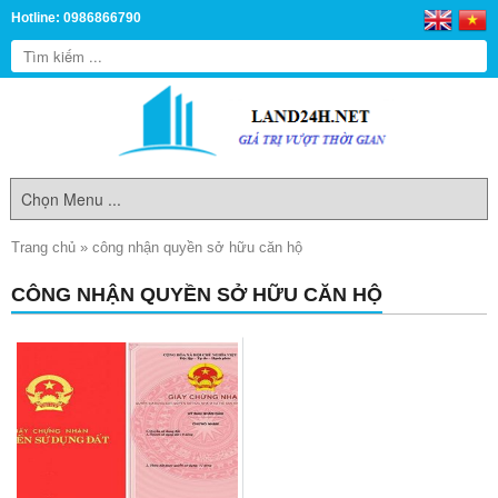
Hotline: 0986866790
Trang chủ
»
công nhận quyền sở hữu căn hộ
CÔNG NHẬN QUYỀN SỞ HỮU CĂN HỘ