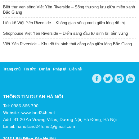
Biệt thự ven sông Việt Yên Riverside – Sống thượng lưu giữa miền xanh
Bắc Giang
Liền kề Việt Yên Riverside – Không gian sống xanh giữa lòng đô thị
Shophouse Việt Yên Riverside – Điểm sáng đầu tư sinh lời bền vững
Việt Yên Riverside – Khu đô thị sinh thái đẳng cấp giữa lòng Bắc Giang
Trang chủ
Tin tức
Dự án
Pháp lý
Liên hệ
THÔNG TIN DỰ ÁN HÀ NỘI
Tel: 0986 866 790
Website: www.land24h.net
Add: B1.20 An Vượng Villas, Dương Nội, Hà Đông, Hà Nội
Email: hanoiland24h.net@gmail.com
2016 |
Bất Động Sản Hà Nội