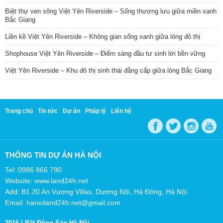
Biệt thự ven sông Việt Yên Riverside – Sống thượng lưu giữa miền xanh
Bắc Giang
Liền kề Việt Yên Riverside – Không gian sống xanh giữa lòng đô thị
Shophouse Việt Yên Riverside – Điểm sáng đầu tư sinh lời bền vững
Việt Yên Riverside – Khu đô thị sinh thái đẳng cấp giữa lòng Bắc Giang
Trang chủ
Tin tức
Dự án
Pháp lý
Liên hệ
THÔNG TIN DỰ ÁN HÀ NỘI
Tel: 0986 866 790
Website: www.land24h.net
Add: B1.20 An Vượng Villas, Dương Nội, Hà Đông, Hà Nội
Email: hanoiland24h.net@gmail.com
2016 |
Bất Động Sản Hà Nội