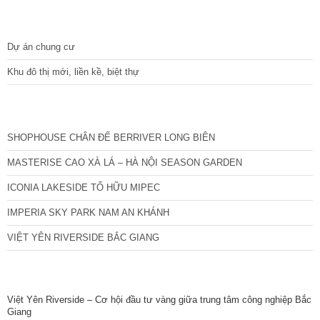
DỰ ÁN
Dự án chung cư
Khu đô thị mới, liền kề, biệt thự
CÁC DỰ ÁN MỚI NHẤT
SHOPHOUSE CHÂN ĐẾ BERRIVER LONG BIÊN
MASTERISE CAO XÀ LÁ – HÀ NỘI SEASON GARDEN
ICONIA LAKESIDE TỐ HỮU MIPEC
IMPERIA SKY PARK NAM AN KHÁNH
VIỆT YÊN RIVERSIDE BẮC GIANG
TIN NỔI BẬT
Việt Yên Riverside – Cơ hội đầu tư vàng giữa trung tâm công nghiệp Bắc
Giang