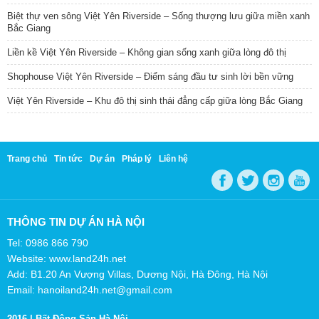
Biệt thự ven sông Việt Yên Riverside – Sống thượng lưu giữa miền xanh
Bắc Giang
Liền kề Việt Yên Riverside – Không gian sống xanh giữa lòng đô thị
Shophouse Việt Yên Riverside – Điểm sáng đầu tư sinh lời bền vững
Việt Yên Riverside – Khu đô thị sinh thái đẳng cấp giữa lòng Bắc Giang
Trang chủ
Tin tức
Dự án
Pháp lý
Liên hệ
THÔNG TIN DỰ ÁN HÀ NỘI
Tel: 0986 866 790
Website: www.land24h.net
Add: B1.20 An Vượng Villas, Dương Nội, Hà Đông, Hà Nội
Email: hanoiland24h.net@gmail.com
2016 |
Bất Động Sản Hà Nội