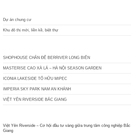
DỰ ÁN
Dự án chung cư
Khu đô thị mới, liền kề, biệt thự
CÁC DỰ ÁN MỚI NHẤT
SHOPHOUSE CHÂN ĐẾ BERRIVER LONG BIÊN
MASTERISE CAO XÀ LÁ – HÀ NỘI SEASON GARDEN
ICONIA LAKESIDE TỐ HỮU MIPEC
IMPERIA SKY PARK NAM AN KHÁNH
VIỆT YÊN RIVERSIDE BẮC GIANG
TIN NỔI BẬT
Việt Yên Riverside – Cơ hội đầu tư vàng giữa trung tâm công nghiệp Bắc
Giang