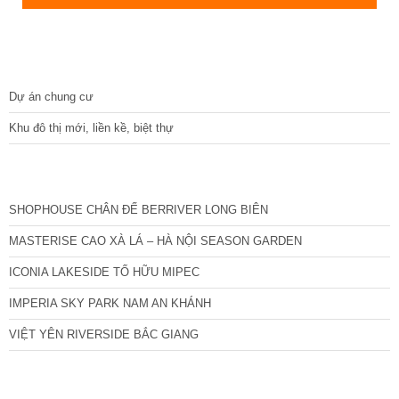
DỰ ÁN
Dự án chung cư
Khu đô thị mới, liền kề, biệt thự
CÁC DỰ ÁN MỚI NHẤT
SHOPHOUSE CHÂN ĐẾ BERRIVER LONG BIÊN
MASTERISE CAO XÀ LÁ – HÀ NỘI SEASON GARDEN
ICONIA LAKESIDE TỐ HỮU MIPEC
IMPERIA SKY PARK NAM AN KHÁNH
VIỆT YÊN RIVERSIDE BẮC GIANG
TIN NỔI BẬT