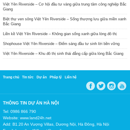
Việt Yên Riverside – Cơ hội đầu tư vàng giữa trung tâm công nghiệp Bắc
Giang
Biệt thự ven sông Việt Yên Riverside – Sống thượng lưu giữa miền xanh
Bắc Giang
Liền kề Việt Yên Riverside – Không gian sống xanh giữa lòng đô thị
Shophouse Việt Yên Riverside – Điểm sáng đầu tư sinh lời bền vững
Việt Yên Riverside – Khu đô thị sinh thái đẳng cấp giữa lòng Bắc Giang
Trang chủ
Tin tức
Dự án
Pháp lý
Liên hệ
THÔNG TIN DỰ ÁN HÀ NỘI
Tel: 0986 866 790
Website: www.land24h.net
Add: B1.20 An Vượng Villas, Dương Nội, Hà Đông, Hà Nội