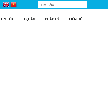
TIN TỨC
DỰ ÁN
PHÁP LÝ
LIÊN HỆ