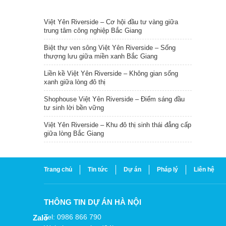
TIN NỔI BẬT
Việt Yên Riverside – Cơ hội đầu tư vàng giữa
trung tâm công nghiệp Bắc Giang
Biệt thự ven sông Việt Yên Riverside – Sống
thượng lưu giữa miền xanh Bắc Giang
Liền kề Việt Yên Riverside – Không gian sống
xanh giữa lòng đô thị
Shophouse Việt Yên Riverside – Điểm sáng đầu
tư sinh lời bền vững
Việt Yên Riverside – Khu đô thị sinh thái đẳng cấp
giữa lòng Bắc Giang
Trang chủ
Tin tức
Dự án
Pháp lý
Liên hệ
THÔNG TIN DỰ ÁN HÀ NỘI
Tel: 0986 866 790
Zalo