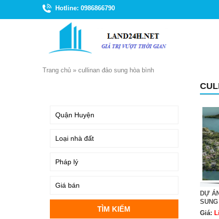
Hotline: 0986866790
Trang chủ
»
cullinan đảo sung hòa bình
CUL
TÌM KIẾM
DỰ Á
SUNG
Giá:
L