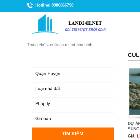
Hotline: 0986866790
Trang chủ
»
cullinan resort hòa bình
CUL
TÌM KIẾM
DỰ Á
SUNG
Giá:
L