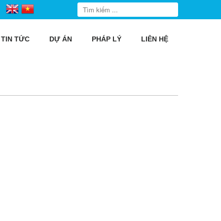
TIN TỨC
DỰ ÁN
PHÁP LÝ
LIÊN HỆ